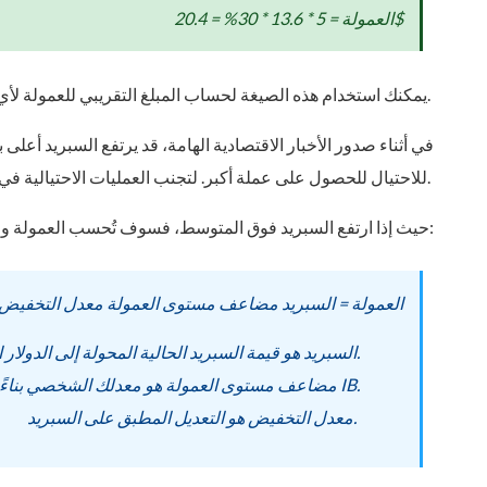
العمولة = 5 * 13.6 * 30% = 20.4$
يمكنك استخدام هذه الصيغة لحساب المبلغ التقريبي للعمولة لأي أصل مالي بناءً على متوسط السبريد.
في أثناء صدور الأخبار الاقتصادية الهامة، قد يرتفع السبريد أعل
للاحتيال للحصول على عملة أكبر. لتجنب العمليات الاحتيالية في مثل هذه الحالات، يُطبّق ما يسمى بمعدل التخفيض.
حيث إذا ارتفع السبريد فوق المتوسط، فسوف تُحسب العمولة وفقًا للمعادلة التالية:
العمولة = السبريد مضاعف مستوى العمولة معدل التخفيض
السبريد هو قيمة السبريد الحالية المحولة إلى الدولار الأمريكي.
مضاعف مستوى العمولة هو معدلك الشخصي بناءً على درجتك كوسيط مُعرّف IB.
معدل التخفيض هو التعديل المطبق على السبريد.