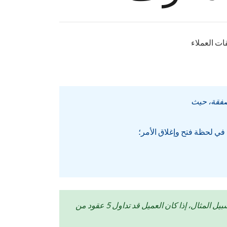
صفقة، حيث
 في لحظة فتح وإغلاق الأمر؛
على سبيل المثال، إذا كان العميل قد تداول 5 عقود من GBPUSD، بفارق سعر قدره 13.6، فإنالعمولة تُحسب