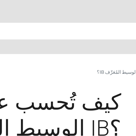
ط المُعَرِّف IB؟
كيف تُحسب ع
الوسيط المُعَرِّف IB؟