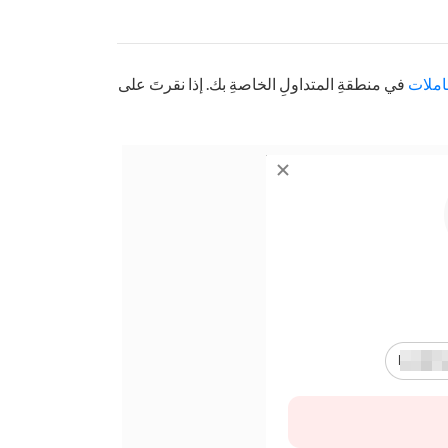
املات
في منطقةِ المتداولِ الخاصةِ بك. إذا نقرتَ على