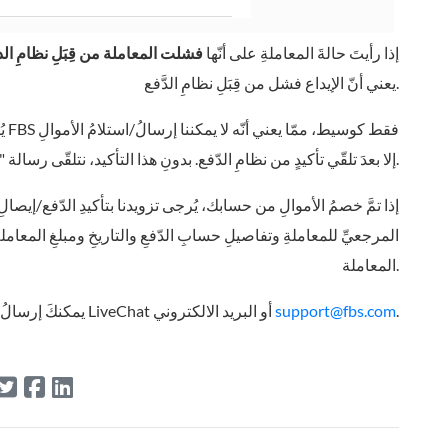
إذا رأيتَ حالةَ المعاملةِ على أنّها
فشلت المعاملة من قِبَلِ نظامِ ال
يعني أنّ الإيداع فشل من قِبَلِ نظامِ الدَّفع.
يُ
إلا بعدَ تلقّي تأكيدٍ من نظامِ الدّفع. بدونِ هذا التأكيد، نتلقّى رسالة "تمَّ الرفض" تلقائيًا.
إذا تمَّ خصمُ الأموالِ من حسابك، يُرجى تزويدنا بتأكيدِ الدّفع/إيصال
المرجعيِّ للمعاملةِ وتفاصيلِ حسابِ الدّفعِ والتاريخِ ومبلغِ المعامل
المعاملة.
.
support@fbs.com
يمكنكَ إرسالُ التأكيدِ إلينا عبر LiveChat أو البريد الالكتروني