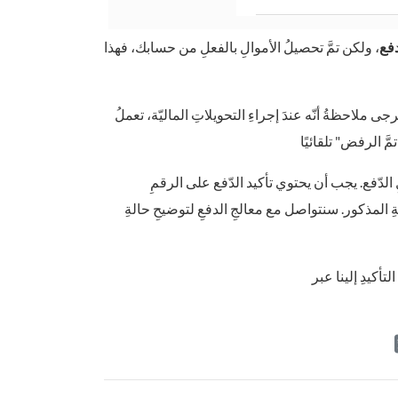
دفع
، ولكن تمَّ تحصيلُ الأموالِ بالفعلِ من حسابك، فهذا
رجى ملاحظةُ أنّه عندَ إجراءِ التحويلاتِ الماليّة، تعملُ FBS فقط كوسيط، ممّا يعني أنّه لا يمكننا إرسالُ/استلامُ الأموالِ
ِ الدّفع. يجب أن يحتوي تأكيد الدّفع على الرقمِ
ةِ المذكور. سنتواصل مع معالجِ الدفعِ لتوضيحِ حالةِ