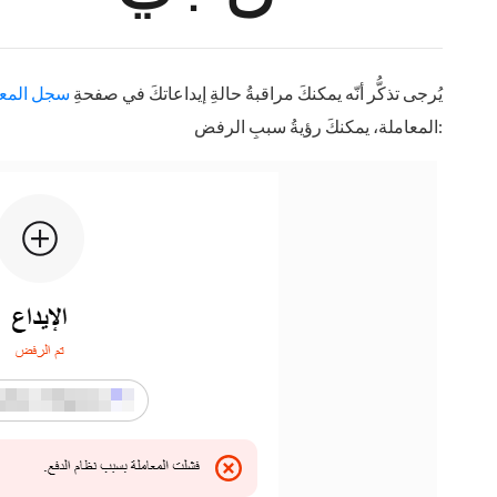
يُرجى تذكُّر أنّه يمكنكَ مراقبةُ حالةِ إيداعاتكَ في صفحةِ
سجل المع
المعاملة، يمكنكَ رؤيةُ سببِ الرفض: