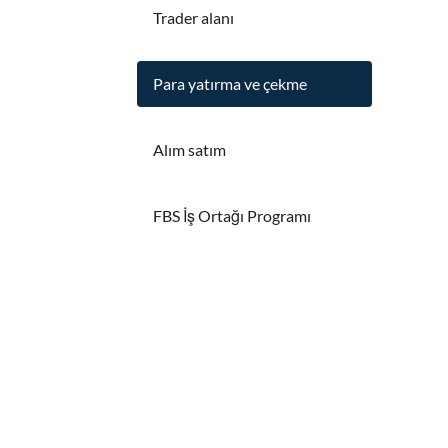
Trader alanı
Para yatırma ve çekme
Alım satım
FBS İş Ortağı Programı