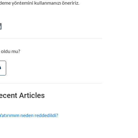
ödeme yöntemini kullanmanızı öneririz.
 oldu mu?
ecent Articles
Yatırımım neden reddedildi?