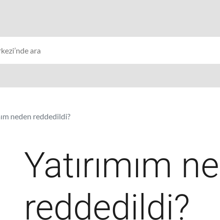
mım neden reddedildi?
Yatırımım n
reddedildi?