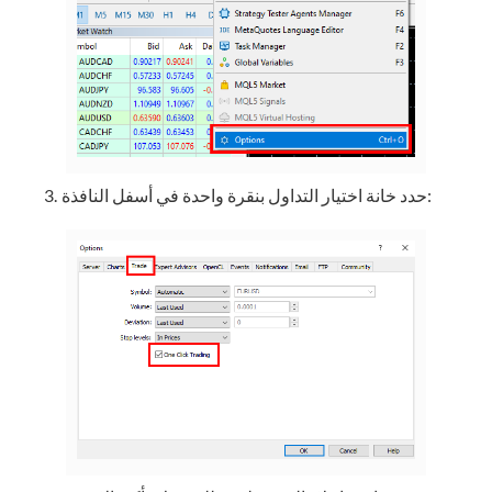
حدد خانة اختيار التداول بنقرة واحدة في أسفل النافذة: