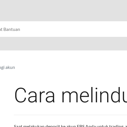
ngi akun
Cara melind
Saat melakukan deposit ke akun FBS Anda untuk trading,