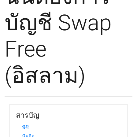
บัญชี Swap
Free
(อิสลาม)
สารบัญ
พีซี
มือถือ