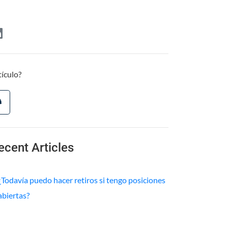
tículo?
ecent Articles
¿Todavía puedo hacer retiros si tengo posiciones
abiertas?