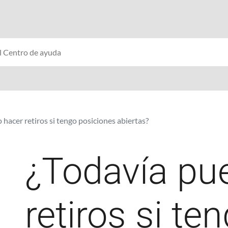
hacer retiros si tengo posiciones abiertas?
¿Todavía pu
retiros si te