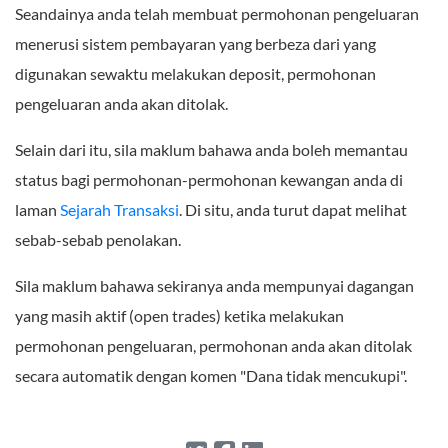
Seandainya anda telah membuat permohonan pengeluaran
menerusi sistem pembayaran yang berbeza dari yang
digunakan sewaktu melakukan deposit, permohonan
pengeluaran anda akan ditolak.
Selain dari itu, sila maklum bahawa anda boleh memantau
status bagi permohonan-permohonan kewangan anda di
laman
Sejarah Transaksi
. Di situ, anda turut dapat melihat
sebab-sebab penolakan.
Sila maklum bahawa sekiranya anda mempunyai dagangan
yang masih aktif (open trades) ketika melakukan
permohonan pengeluaran, permohonan anda akan ditolak
secara automatik dengan komen "Dana tidak mencukupi".