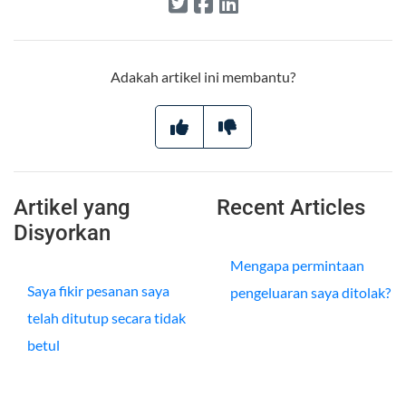
Adakah artikel ini membantu?
Artikel yang
Recent Articles
Disyorkan
Mengapa permintaan
Saya fikir pesanan saya
pengeluaran saya ditolak?
telah ditutup secara tidak
betul