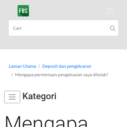
Laman Utama
Deposit dan pengeluaran
Mengapa permintaan pengeluaran saya ditolak?
Kategori
Mengapa