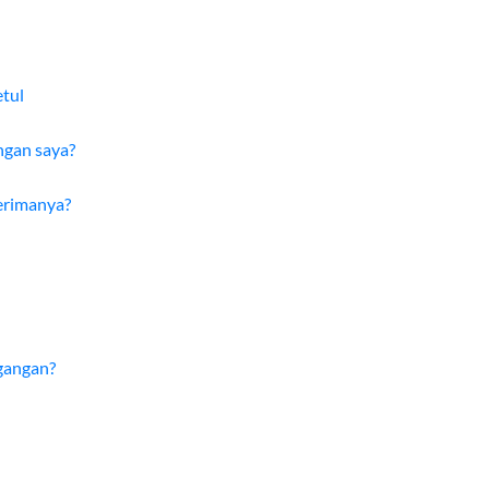
etul
ngan saya?
erimanya?
gangan?